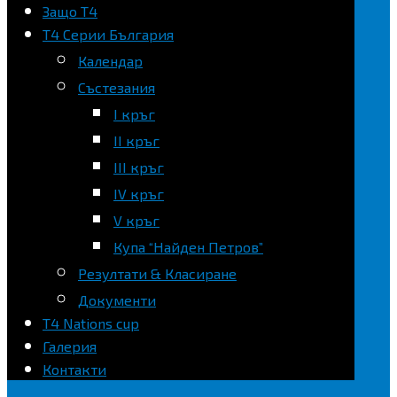
Защо Т4
Т4 Серии България
Календар
Състезания
I кръг
II кръг
III кръг
IV кръг
V кръг
Купа “Найден Петров”
Резултати & Класиране
Документи
Т4 Nations cup
Галерия
Контакти